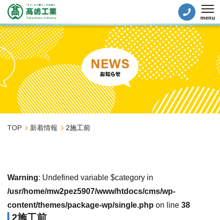
menu
Tog
TOP
新着情報
2施工前
Warning
: Undefined variable $category in
/usr/home/mw2pez5907/www/htdocs/cms/wp-
content/themes/package-wp/single.php
on line
38
2施工前