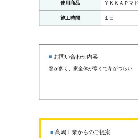
使用商品
ＹＫＫＡＰマ
施⼯時間
１日
■
お問い合わせ内容
窓が多く、家全体が寒くて冬がつらい
■
髙嶋工業からのご提案