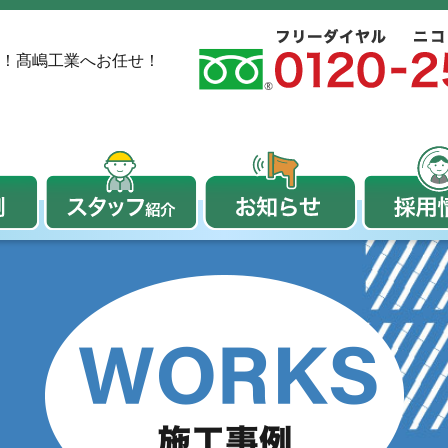
！
髙嶋工業へお任せ！