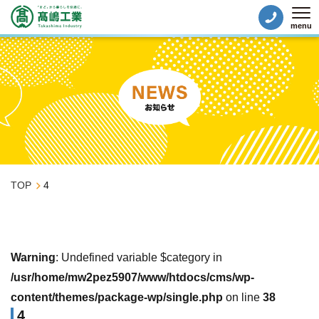
menu
Tog
TOP
4
Warning
: Undefined variable $category in
/usr/home/mw2pez5907/www/htdocs/cms/wp-
content/themes/package-wp/single.php
on line
38
4