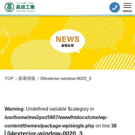
menu
Tog
TOP
新着情報
04exterior-window-0020_3
Warning
: Undefined variable $category in
/usr/home/mw2pez5907/www/htdocs/cms/wp-
content/themes/package-wp/single.php
on line
38
04exterior-window-0020_3