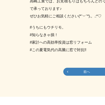
髙嶋工業では、お見積もりはもちろんどの
で承っております♪
ぜひお気軽にご相談ください(*˘︶˘*).。.:*♡
#うちにもウチリモ。
#知らなきゃ損！
#家計への高効率投資は窓リフォーム
#この夏電気代の高騰に窓で対抗!!
前へ