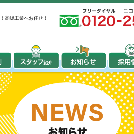
！
髙嶋工業へお任せ！