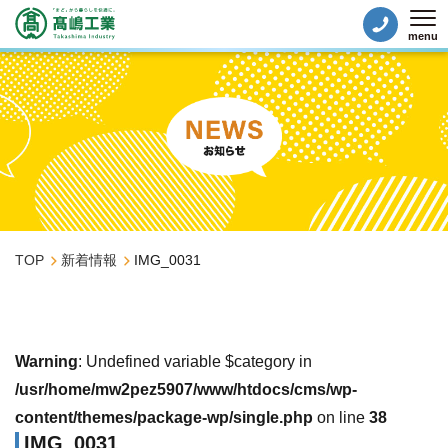
menu
Tog
TOP
新着情報
IMG_0031
Warning
: Undefined variable $category in
/usr/home/mw2pez5907/www/htdocs/cms/wp-
content/themes/package-wp/single.php
on line
38
IMG_0031