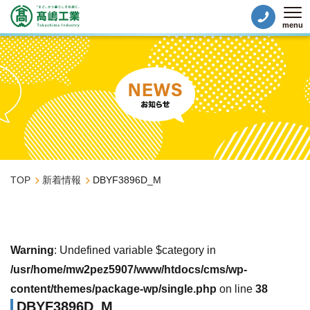
menu
Tog
TOP
新着情報
DBYF3896D_M
Warning
: Undefined variable $category in
/usr/home/mw2pez5907/www/htdocs/cms/wp-
content/themes/package-wp/single.php
on line
38
DBYF3896D_M