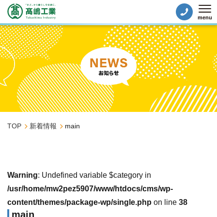
menu
Tog
TOP
新着情報
main
Warning
: Undefined variable $category in
/usr/home/mw2pez5907/www/htdocs/cms/wp-
content/themes/package-wp/single.php
on line
38
main