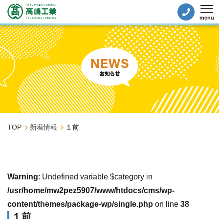
menu
Tog
TOP
新着情報
１前
Warning
: Undefined variable $category in
/usr/home/mw2pez5907/www/htdocs/cms/wp-
content/themes/package-wp/single.php
on line
38
１前