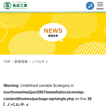
menu
Tog
TOP
新着情報
ノベルティ
Warning
: Undefined variable $category in
/usr/home/mw2pez5907/www/htdocs/cms/wp-
content/themes/package-wp/single.php
on line
38
ノベルティ