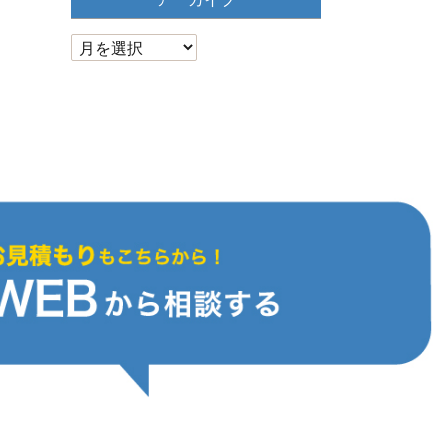
ア
ー
カ
イ
ブ