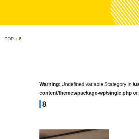
TOP
8
Warning
: Undefined variable $category in
/u
content/themes/package-wp/single.php
on
8