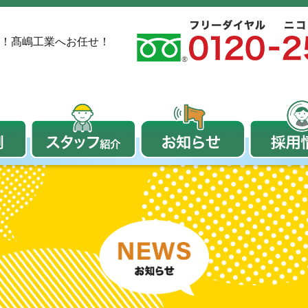
！
髙嶋工業へお任せ！