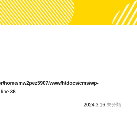
sr/home/mw2pez5907/www/htdocs/cms/wp-
 line
38
2024.3.16
未分類