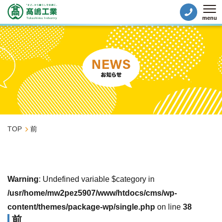
menu
Tog
TOP
前
Warning
: Undefined variable $category in
/usr/home/mw2pez5907/www/htdocs/cms/wp-
content/themes/package-wp/single.php
on line
38
前