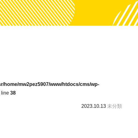
sr/home/mw2pez5907/www/htdocs/cms/wp-
 line
38
2023.10.13
未分類