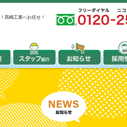
！
髙嶋工業へお任せ！