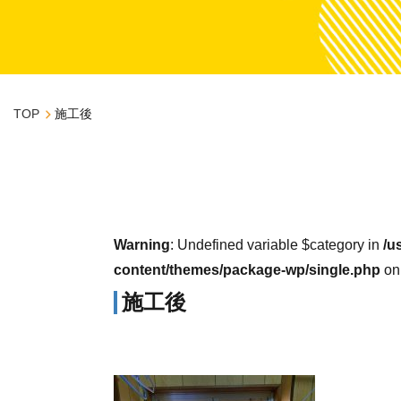
TOP
施工後
Warning
: Undefined variable $category in
/u
content/themes/package-wp/single.php
on
施工後