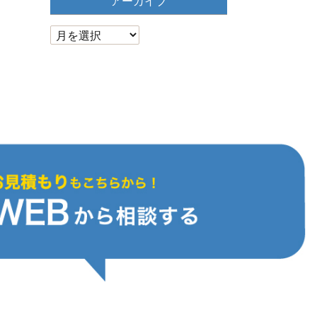
アーカイブ
ア
ー
カ
イ
ブ