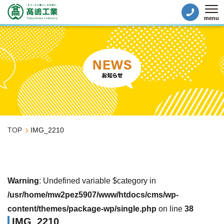
menu
Tog
TOP
IMG_2210
Warning
: Undefined variable $category in
/usr/home/mw2pez5907/www/htdocs/cms/wp-
content/themes/package-wp/single.php
on line
38
IMG_2210